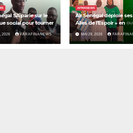
WS
AFRIKNEWS
négal SA parie sur le
Air Sénégal déploie ses
ue social pour tourner
Ailes de l’Espoir » en
uvelle page
Casamance au profit d
, 2026
FARAFINANEWS
MAI 29, 2026
FARAFIN
orphelinats d’Oussouye
de Cabrousse