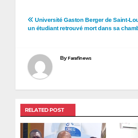
Navigation
Université Gaston Berger de Saint-Lou
un étudiant retrouvé mort dans sa cham
de
l’article
By
Farafinews
RELATED POST