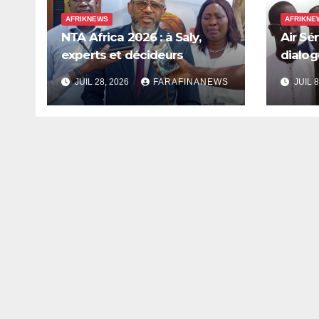
AFRIKNEWS
AFRIKNE
NTA Africa 2026 : à Saly,
Air Sé
experts et décideurs
dialog
plaident pour une meilleure
une no
JUIL 28, 2026
FARAFINANEWS
JUIL 8
prise en compte de
l’économie des soins en
Afrique