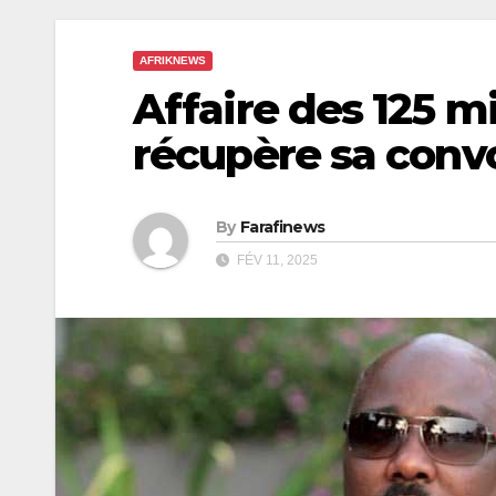
AFRIKNEWS
Affaire des 125 m
récupère sa convo
By
Farafinews
FÉV 11, 2025