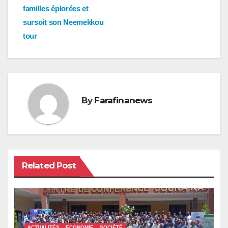
familles éplorées et
sursoit son Neemekkou
tour
By
Farafinanews
Related Post
ACTUALITÉS
ECONOMIE
SOCIÉTÉ