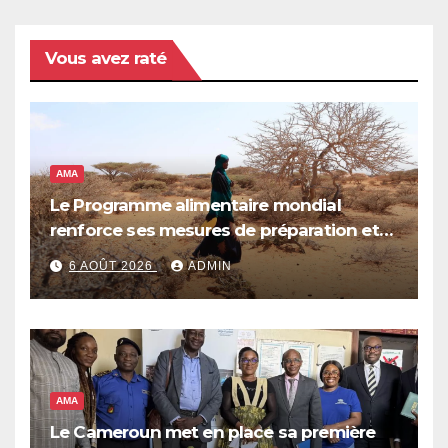
Vous avez raté
AMA
Le Programme alimentaire mondial
renforce ses mesures de préparation et
de réponse face à la menace d’El Niño,
6 AOÛT 2026
ADMIN
qui pourrait plonger des dizaines de
millions de personnes dans l’insécurité
alimentaire aiguë
AMA
Le Cameroun met en place sa première