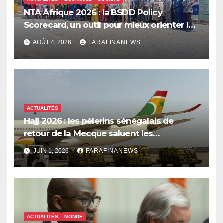
NTA Afrique 2026 : la BSDD Policy
Scorecard, un outil pour mieux orienter les
dépenses publiques
AOÛT 4, 2026
FARAFINANEWS
ACTUALITÉS
Hajj 2026 : les pèlerins sénégalais de
retour de la Mecque saluent les
innovations d’Air Sénégal SA
JUIN 1, 2026
FARAFINANEWS
ACTUALITÉS
MONDE