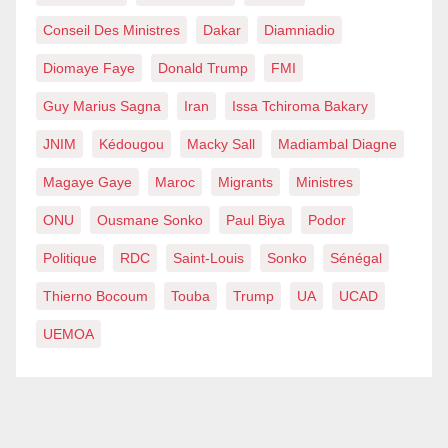
Conseil Des Ministres
Dakar
Diamniadio
Diomaye Faye
Donald Trump
FMI
Guy Marius Sagna
Iran
Issa Tchiroma Bakary
JNIM
Kédougou
Macky Sall
Madiambal Diagne
Magaye Gaye
Maroc
Migrants
Ministres
ONU
Ousmane Sonko
Paul Biya
Podor
Politique
RDC
Saint-Louis
Sonko
Sénégal
Thierno Bocoum
Touba
Trump
UA
UCAD
UEMOA