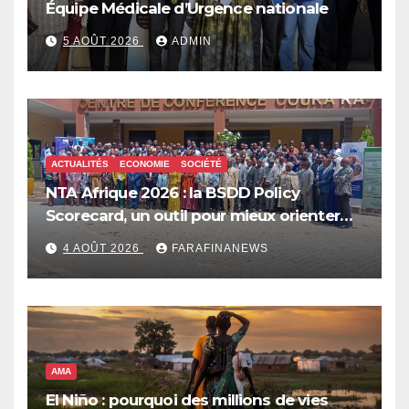
Équipe Médicale d’Urgence nationale
5 AOÛT 2026
ADMIN
ACTUALITÉS
ECONOMIE
SOCIÉTÉ
NTA Afrique 2026 : la BSDD Policy
Scorecard, un outil pour mieux orienter
les dépenses publiques
4 AOÛT 2026
FARAFINANEWS
AMA
El Niño : pourquoi des millions de vies